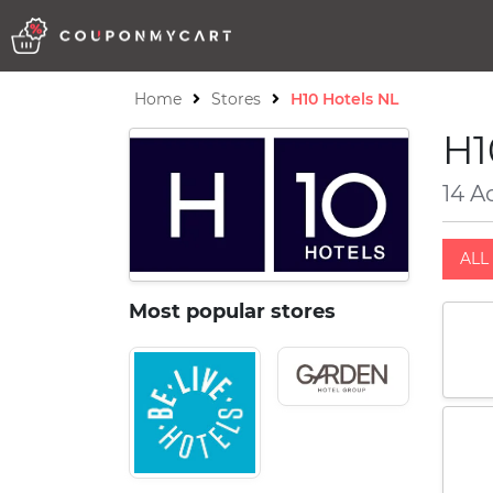
Home
Stores
H10 Hotels NL
H1
14 A
ALL 
Most popular stores