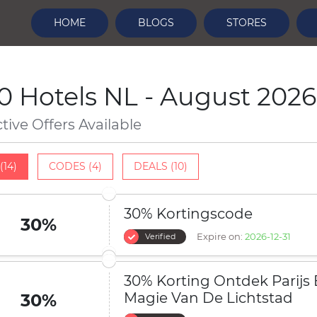
HOME
BLOGS
STORES
0 Hotels NL - August 2026
ctive Offers Available
(14)
CODES (4)
DEALS (10)
30% Kortingscode
30%
Expire on:
2026-12-31
Verified
30% Korting Ontdek Parijs 
Magie Van De Lichtstad
30%